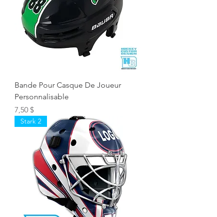
Bande Pour Casque De Joueur
Personnalisable
Prix
7,50 $
Stark 2