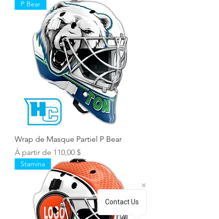
P Bear
Wrap de Masque Partiel P Bear
Prix promotionnel
À partir de
110,00 $
Stamina
Contact Us