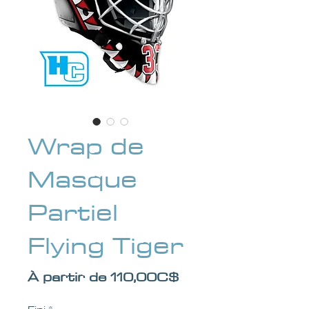
Wrap de
Masque
Partiel
Flying Tiger
Prix
À partir de
110,00C$
promotionnel
Fini
*