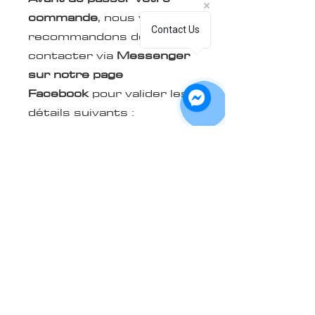
commande
, nous vous
Contact Us
recommandons de nous
contacter via
Messenger
sur notre page
Facebook
pour valider les
détails suivants :
La marque et le modèle
de votre masque
La grandeur/fit
Les couleurs et le fini
(mat ou lustré) que
vous souhaitezLa
marche à suivre pour
nous transmettre votre
logo en format vectoriel
original si vous désirez