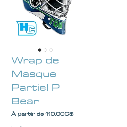
Wrap de
Masque
Partiel P
Bear
Prix promotionnel
À partir de
110,00C$
Fini
*