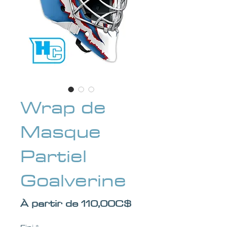
Wrap de
Masque
Partiel
Goalverine
Prix promotionnel
À partir de
110,00C$
Fini
*