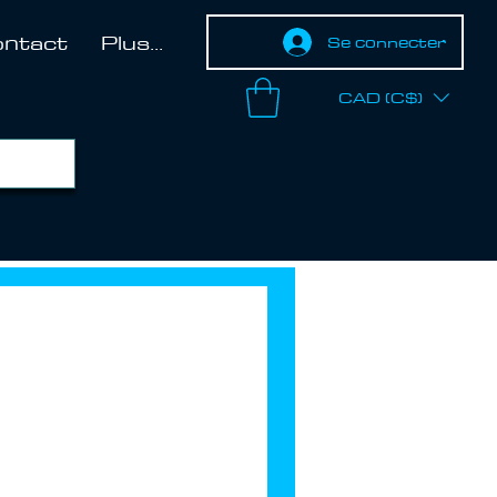
ntact
Plus...
Se connecter
CAD (C$)