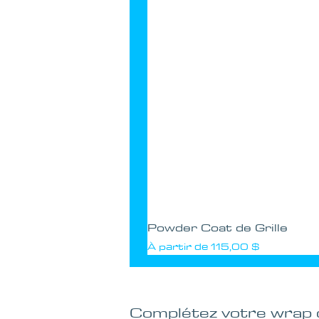
Powder Coat de Grille
Prix promotionnel
À partir de
115,00 $
Complétez votre wrap ou