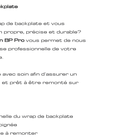
Non inclus :
ckplate
Le shipping al
Le harnais OB
ap de backplate et vous
Le wrap de ba
Le retrait de c
on propre, précise et durable?
nettoyage maj
on BP Pro
vous permet de nous
La réparation 
se professionnelle de votre
backplate
e.
Conditions
Le backplate doi
e avec soin afin d’assurer un
boutique sur ren
é et prêt à être remonté sur
propre
sec
prêt à l’install
sans saleté ex
sans résidu de 
nnelle du wrap de backplate
wrap
oignée
Des frais supplé
ête à remonter
peuvent s’appliqu