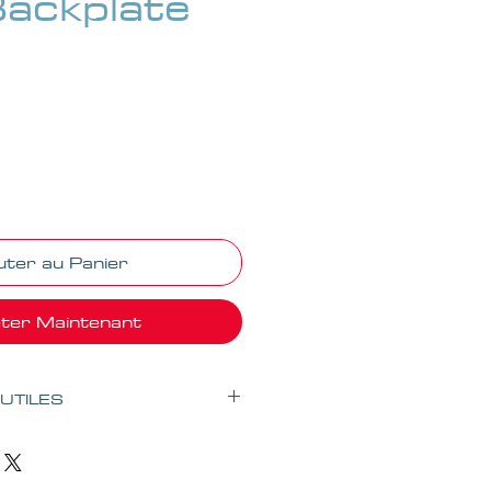
Backplate
uter au Panier
ter Maintenant
 UTILES
prend
l’installation seulement
.