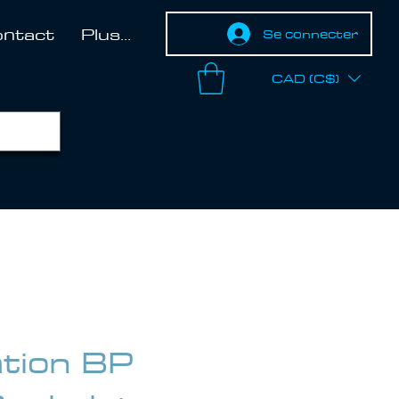
ntact
Plus...
Se connecter
CAD (C$)
ation BP