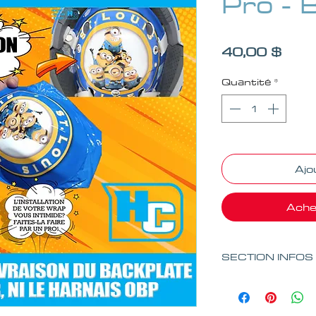
Pro - 
Prix
40,00 $
Quantité
*
Ajo
Ache
SECTION INFOS
Important
Ce service com