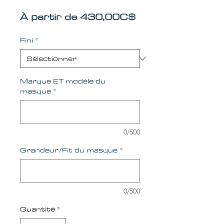
Prix promotionne
À partir de
430,00C$
Fini
*
Marque ET modèle du
masque
*
0/500
Grandeur/Fit du masque
*
0/500
Quantité
*