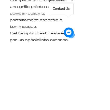
une grille peinte au
Contact Us
powder coating,
parfaitement assortie à
ton masque.
Cette option est réalisée
par un spécialiste externe
et ajoute généralement
5
à 7 jours ouvrables
au
délai de production.
Informations importantes
Délais
Les délais de production
varient généralement
entre
1 et 3 mois
, selon la