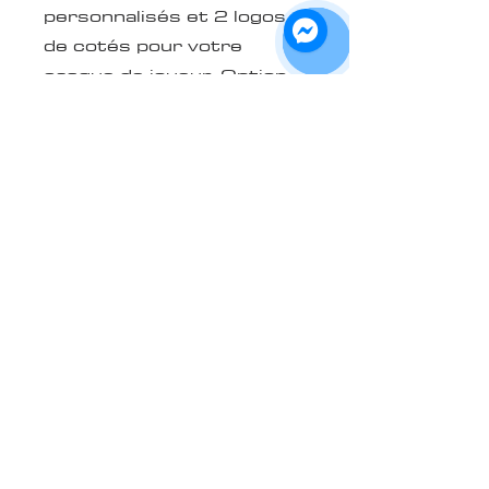
personnalisés et 2 logos
de cotés pour votre
casque de joueur. Option
3 logos seulement aussi
disponible. Front grosseur
légale MLB, pour les cotés
4" 1/2 max. Faites partie
de l'équipe et montrez
fièrement votre
appartenance!
*** KITS LBMSJ VENDUS
SÉPARÉMENT :
https://www.hockeycusto
m.com/kits-casques-
frappeurs-lbmsj