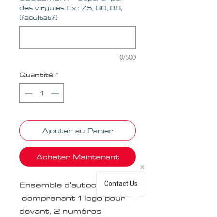
des virgules Ex.: 75, 80, 88,
(facultatif)
0/500
Quantité
*
Ajouter au Panier
Acheter Maintenant
Ensemble d'autocollants
Contact Us
comprenant 1 logo pour
devant, 2 numéros