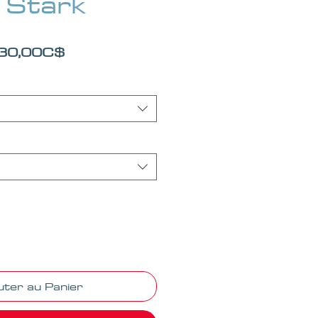
l Stark
Prix promotionnel
30,00C$
uter au Panier