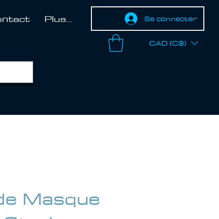
ntact
Plus...
Se connecter
CAD (C$)
de Masque