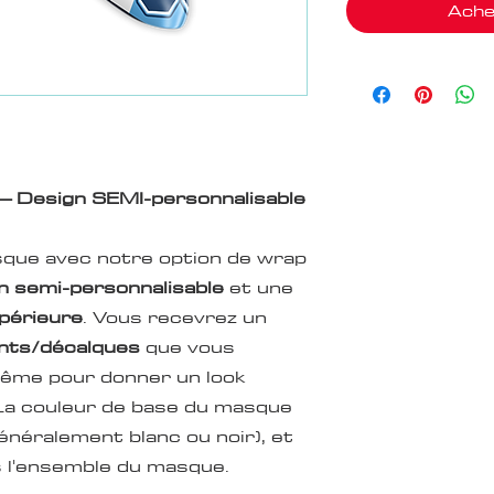
Ache
– Design SEMI-personnalisable
que avec notre option de wrap
n semi-personnalisable
et une
upérieure
. Vous recevrez un
ants/décalques
que vous
même pour donner un look
La couleur de base du masque
généralement blanc ou noir), et
s l'ensemble du masque.