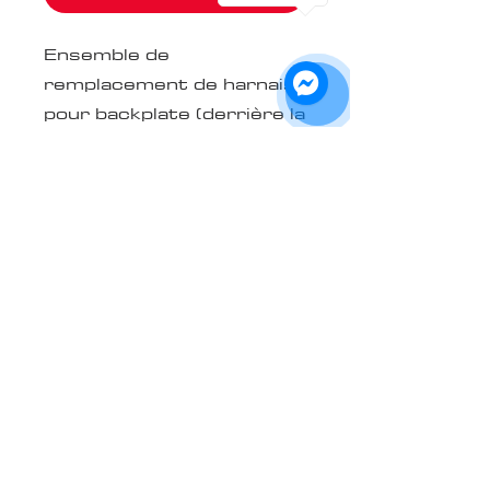
Ensemble de
remplacement de harnais
pour backplate (derrière la
tête) pour laisser encore
plus de place à ton design,
et pour assurer un look
total!
Couleur Sarcelle Miami
Teal
Modèles de masques
compatibles
- Fait pour tous les Bauer
(Série Profile avec velcro
devront faire l'ajout d'un snap